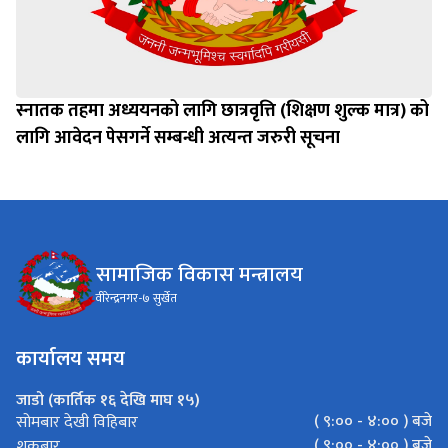
स्नातक तहमा अध्ययनको लागि छात्रवृत्ति (शिक्षण शुल्क मात्र) को
लागि आवेदन पेसगर्ने सम्बन्धी अत्यन्त जरुरी सूचना
सामाजिक विकास मन्त्रालय
वीरेन्द्रनगर-७ सुर्खेत
कार्यालय समय
जाडो (कार्तिक १६ देखि माघ १५)
( ९:०० - ४:०० ) बजे
सोमबार देखी विहिबार
( ९:०० - ४:०० ) बजे
शुक्रबार