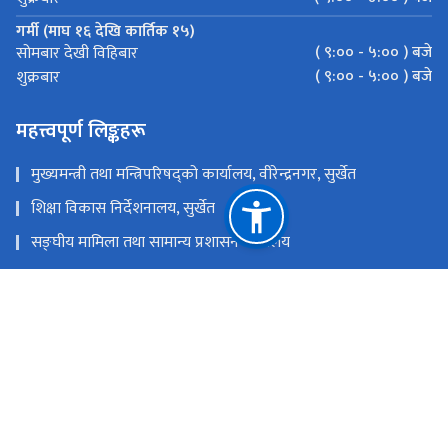
गर्मी (माघ १६ देखि कार्तिक १५)
( ९:०० - ५:०० ) बजे
सोमबार देखी विहिबार
( ९:०० - ५:०० ) बजे
शुक्रबार
महत्त्वपूर्ण लिङ्कहरू
मुख्यमन्त्री तथा मन्त्रिपरिषद्को कार्यालय, वीरेन्द्रनगर, सुर्खेत
शिक्षा विकास निर्देशनालय, सुर्खेत
सङ्‍घीय मामिला तथा सामान्य प्रशासन मन्त्रालय
TECSES
वृत्ति मार्ग निर्देशन
राष्ट्रिय प्राकृतिक स्रोत तथा वित्त आयोग
वीरेन्द्रनगर-७ सुर्खेत
mosdsurkhet@gmail.com
083523672