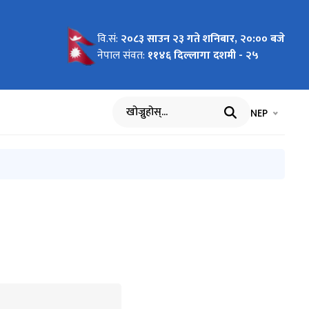
वि.सं:
२०८३ साउन २३ गते शनिबार, २०:०० बजे
 को लागि
नेपाल संवत:
११४६ दिल्लागा दशमी - २५
भाषा चयन गर्नुह
भाषा प
NEP
खोज्नुहोस्